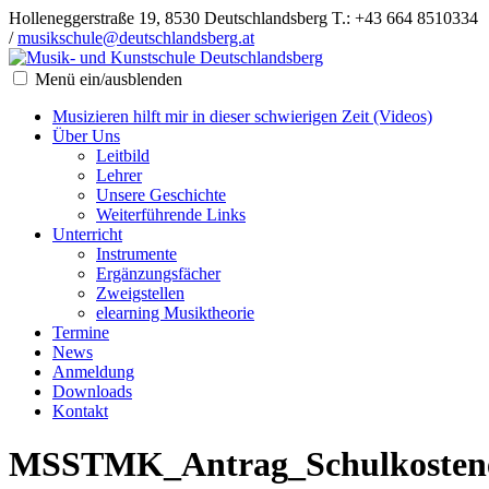
Holleneggerstraße 19, 8530 Deutschlandsberg
T.: +43 664 8510334
/
musikschule@deutschlandsberg.at
Menü ein/ausblenden
Musizieren hilft mir in dieser schwierigen Zeit (Videos)
Über Uns
Leitbild
Lehrer
Unsere Geschichte
Weiterführende Links
Unterricht
Instrumente
Ergänzungsfächer
Zweigstellen
elearning Musiktheorie
Termine
News
Anmeldung
Downloads
Kontakt
MSSTMK_Antrag_Schulkostener