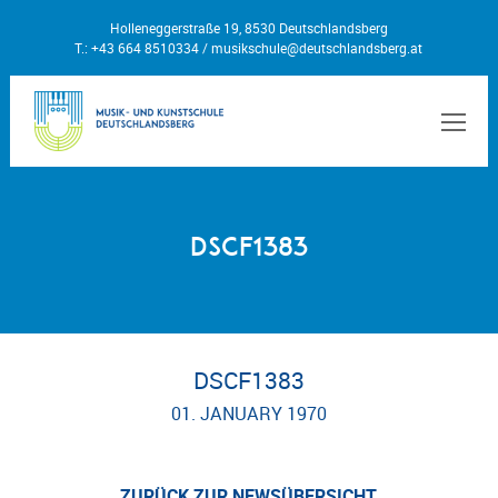
Holleneggerstraße 19, 8530 Deutschlandsberg
T.: +43 664 8510334 /
musikschule@deutschlandsberg.at
MEN
DSCF1383
DSCF1383
01. JANUARY 1970
ZURÜCK ZUR NEWSÜBERSICHT