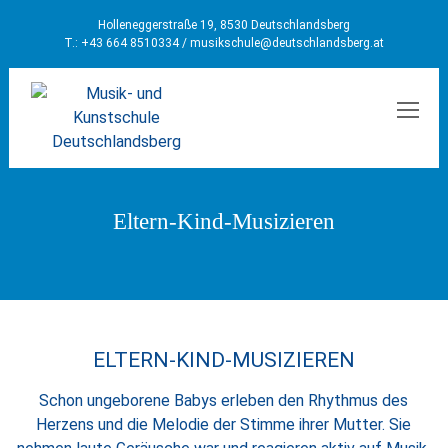
Holleneggerstraße 19, 8530 Deutschlandsberg
T.: +43 664 8510334 /
musikschule@deutschlandsberg.at
MEN
Eltern-Kind-Musizieren
ELTERN-KIND-MUSIZIEREN
Schon ungeborene Babys erleben den Rhythmus des
Herzens und die Melodie der Stimme ihrer Mutter. Sie