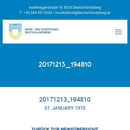
Holleneggerstraße 19, 8530 Deutschlandsberg
T.: +43 664 8510334 /
musikschule@deutschlandsberg.at
MEN
20171213_194810
20171213_194810
01. JANUARY 1970
ZURÜCK ZUR NEWSÜBERSICHT