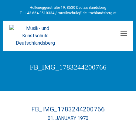
Holleneggerstraße 19, 8530 Deutschlandsberg
T.: +43 664 8510334 /
musikschule@deutschlandsberg.at
MEN
FB_IMG_1783244200766
FB_IMG_1783244200766
01. JANUARY 1970