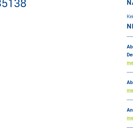
35138
N
Ke
N
Ab
De
me
Ab
me
An
me