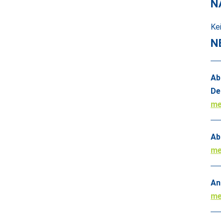
N
Ke
N
Ab
De
me
Ab
me
An
me