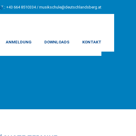
T.: +43 664 8510334 /
musikschule@deutschlandsberg.at
S)
ANMELDUNG
DOWNLOADS
KONTAKT