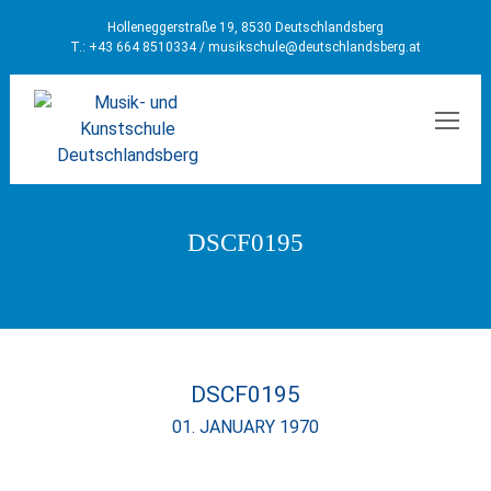
Holleneggerstraße 19, 8530 Deutschlandsberg
T.: +43 664 8510334 /
musikschule@deutschlandsberg.at
MEN
DSCF0195
DSCF0195
01. JANUARY 1970