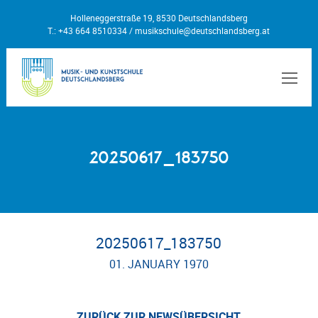
Holleneggerstraße 19, 8530 Deutschlandsberg
T.: +43 664 8510334 /
musikschule@deutschlandsberg.at
MEN
20250617_183750
20250617_183750
01. JANUARY 1970
ZURÜCK ZUR NEWSÜBERSICHT