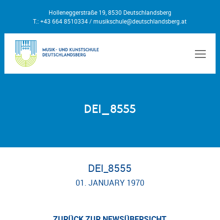
Holleneggerstraße 19, 8530 Deutschlandsberg
T.: +43 664 8510334 /
musikschule@deutschlandsberg.at
MEN
DEI_8555
DEI_8555
01. JANUARY 1970
ZURÜCK ZUR NEWSÜBERSICHT