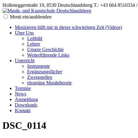
Holleneggerstraße 19, 8530 Deutschlandsberg
T.: +43 664 8510334 
Menü ein/ausblenden
Musizieren hilft mir in dieser schwierigen Zeit (Videos)
Über Uns
Leitbild
Lehrer
Unsere Geschichte
Weiterführende Links
Unterricht
Instrumente
Ergänzungsfächer
Zweigstellen
elearning Musiktheorie
Termine
News
Anmeldung
Downloads
Kontakt
DSC_0114