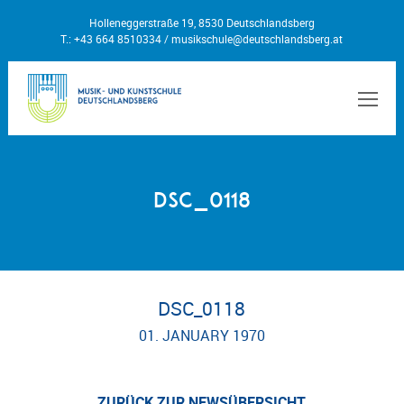
Holleneggerstraße 19, 8530 Deutschlandsberg
T.: +43 664 8510334 /
musikschule@deutschlandsberg.at
MEN
DSC_0118
DSC_0118
01. JANUARY 1970
ZURÜCK ZUR NEWSÜBERSICHT