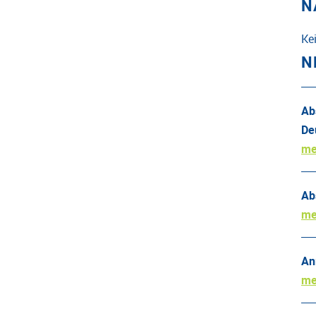
N
Ke
N
Ab
De
me
Ab
me
An
me