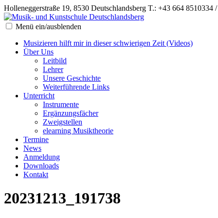
Holleneggerstraße 19, 8530 Deutschlandsberg
T.: +43 664 8510334 
Menü ein/ausblenden
Musizieren hilft mir in dieser schwierigen Zeit (Videos)
Über Uns
Leitbild
Lehrer
Unsere Geschichte
Weiterführende Links
Unterricht
Instrumente
Ergänzungsfächer
Zweigstellen
elearning Musiktheorie
Termine
News
Anmeldung
Downloads
Kontakt
20231213_191738