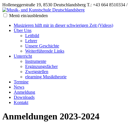
Holleneggerstraße 19, 8530 Deutschlandsberg
T.: +43 664 8510334 
Menü ein/ausblenden
Musizieren hilft mir in dieser schwierigen Zeit (Videos)
Über Uns
Leitbild
Lehrer
Unsere Geschichte
Weiterführende Links
Unterricht
Instrumente
Ergänzungsfächer
Zweigstellen
elearning Musiktheorie
Termine
News
Anmeldung
Downloads
Kontakt
Anmeldungen 2023-2024