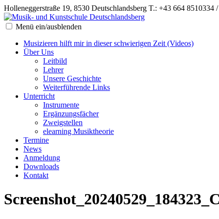
Holleneggerstraße 19, 8530 Deutschlandsberg
T.: +43 664 8510334 
Menü ein/ausblenden
Musizieren hilft mir in dieser schwierigen Zeit (Videos)
Über Uns
Leitbild
Lehrer
Unsere Geschichte
Weiterführende Links
Unterricht
Instrumente
Ergänzungsfächer
Zweigstellen
elearning Musiktheorie
Termine
News
Anmeldung
Downloads
Kontakt
Screenshot_20240529_184323_