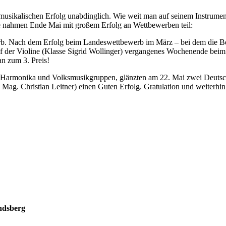
musikalischen Erfolg unabdinglich. Wie weit man auf seinem Instrumen
e nahmen Ende Mai mit großem Erfolg an Wettbewerben teil:
erb. Nach dem Erfolg beim Landeswettbewerb im März – bei dem die Be
f der Violine (Klasse Sigrid Wollinger) vergangenes Wochenende beim
n zum 3. Preis!
e Harmonika und Volksmusikgruppen, glänzten am 22. Mai zwei Deutsch
e Mag. Christian Leitner) einen Guten Erfolg. Gratulation und weiterhi
ndsberg