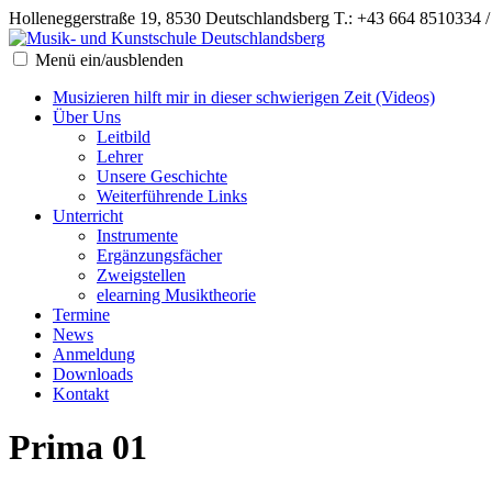
Holleneggerstraße 19, 8530 Deutschlandsberg
T.: +43 664 8510334 
Menü ein/ausblenden
Musizieren hilft mir in dieser schwierigen Zeit (Videos)
Über Uns
Leitbild
Lehrer
Unsere Geschichte
Weiterführende Links
Unterricht
Instrumente
Ergänzungsfächer
Zweigstellen
elearning Musiktheorie
Termine
News
Anmeldung
Downloads
Kontakt
Prima 01