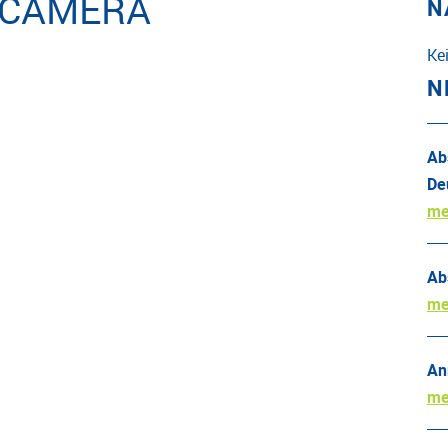
 CAMERA
N
Ke
N
Ab
De
me
Ab
me
An
me