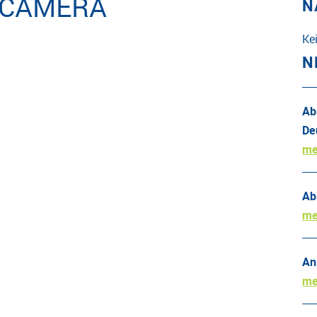
 CAMERA
N
Ke
N
Ab
De
me
Ab
me
An
me