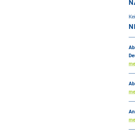
N
Ke
N
Ab
De
me
Ab
me
An
me