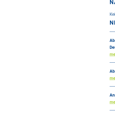
N
Ke
N
Ab
De
me
Ab
me
An
me