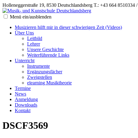
Holleneggerstraße 19, 8530 Deutschlandsberg
T.: +43 664 8510334 
Menü ein/ausblenden
Musizieren hilft mir in dieser schwierigen Zeit (Videos)
Über Uns
Leitbild
Lehrer
Unsere Geschichte
Weiterführende Links
Unterricht
Instrumente
Ergänzungsfächer
Zweigstellen
elearning Musiktheorie
Termine
News
Anmeldung
Downloads
Kontakt
DSCF3569