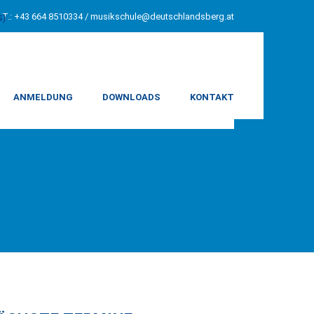
T.: +43 664 8510334 /
musikschule@deutschlandsberg.at
S)
ANMELDUNG
DOWNLOADS
KONTAKT