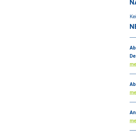
N
Ke
N
Ab
De
me
Ab
me
An
me