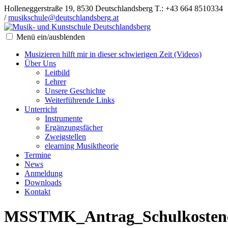
Holleneggerstraße 19, 8530 Deutschlandsberg
T.: +43 664 8510334
/
musikschule@deutschlandsberg.at
Menü ein/ausblenden
Musizieren hilft mir in dieser schwierigen Zeit (Videos)
Über Uns
Leitbild
Lehrer
Unsere Geschichte
Weiterführende Links
Unterricht
Instrumente
Ergänzungsfächer
Zweigstellen
elearning Musiktheorie
Termine
News
Anmeldung
Downloads
Kontakt
MSSTMK_Antrag_Schulkostene