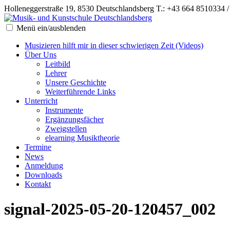
Holleneggerstraße 19, 8530 Deutschlandsberg
T.: +43 664 8510334 
Menü ein/ausblenden
Musizieren hilft mir in dieser schwierigen Zeit (Videos)
Über Uns
Leitbild
Lehrer
Unsere Geschichte
Weiterführende Links
Unterricht
Instrumente
Ergänzungsfächer
Zweigstellen
elearning Musiktheorie
Termine
News
Anmeldung
Downloads
Kontakt
signal-2025-05-20-120457_002