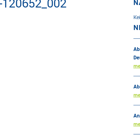
-120652_002
N
Ke
N
Ab
De
me
Ab
me
An
me