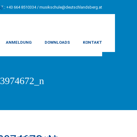
T.: +43 664 8510334 /
musikschule@deutschlandsberg.at
S)
ANMELDUNG
DOWNLOADS
KONTAKT
3974672_n