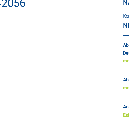
42056
N
Ke
N
Ab
De
me
Ab
me
An
me