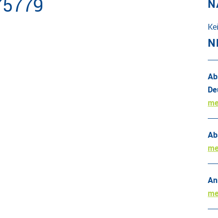
75779
N
Ke
N
Ab
De
me
Ab
me
An
me