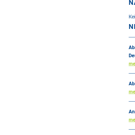
N
Ke
N
Ab
De
me
Ab
me
An
me