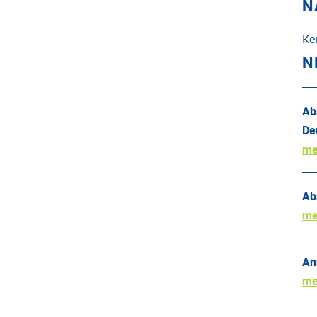
N
Ke
N
Ab
De
me
Ab
me
An
me