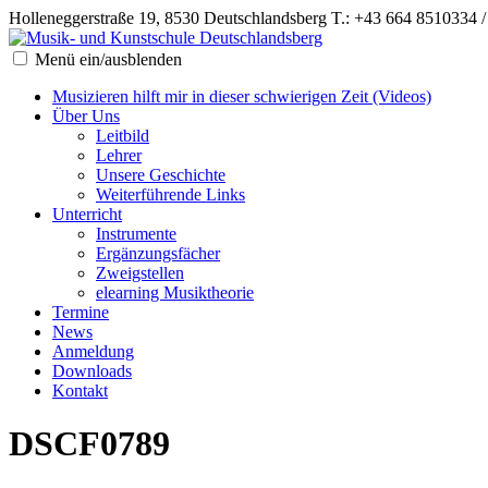
Holleneggerstraße 19, 8530 Deutschlandsberg
T.: +43 664 8510334 
Menü ein/ausblenden
Musizieren hilft mir in dieser schwierigen Zeit (Videos)
Über Uns
Leitbild
Lehrer
Unsere Geschichte
Weiterführende Links
Unterricht
Instrumente
Ergänzungsfächer
Zweigstellen
elearning Musiktheorie
Termine
News
Anmeldung
Downloads
Kontakt
DSCF0789