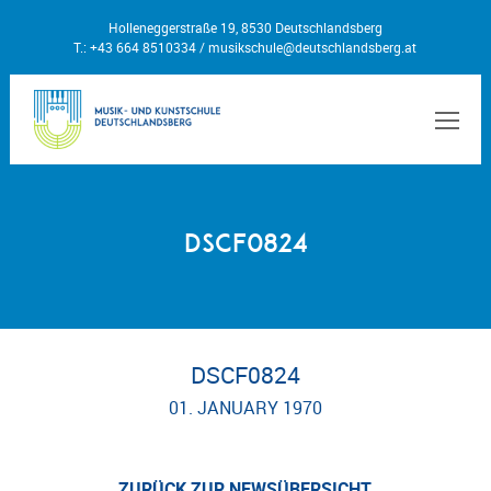
Holleneggerstraße 19, 8530 Deutschlandsberg
T.: +43 664 8510334 /
musikschule@deutschlandsberg.at
MEN
DSCF0824
DSCF0824
01. JANUARY 1970
ZURÜCK ZUR NEWSÜBERSICHT