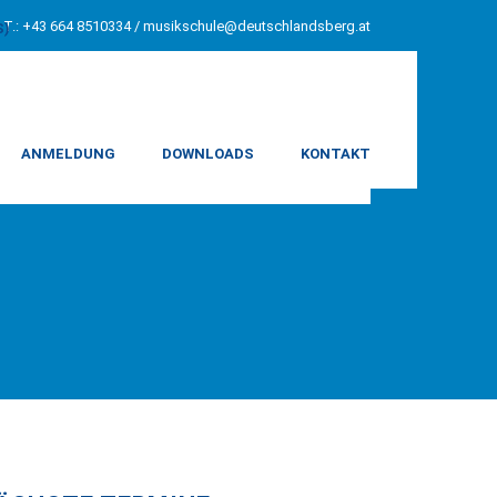
T.: +43 664 8510334 /
musikschule@deutschlandsberg.at
S)
ANMELDUNG
DOWNLOADS
KONTAKT