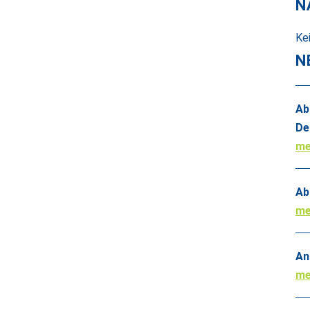
N
Ke
N
Ab
De
me
Ab
me
An
me