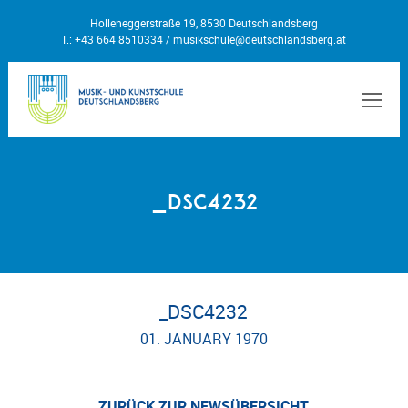
Holleneggerstraße 19, 8530 Deutschlandsberg
T.: +43 664 8510334 /
musikschule@deutschlandsberg.at
MEN
_DSC4232
_DSC4232
01. JANUARY 1970
ZURÜCK ZUR NEWSÜBERSICHT