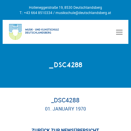
Holleneggerstraße 19, 8530 Deutschlandsberg
T.: +43 664 8510334 /
musikschule@deutschlandsberg.at
MEN
_DSC4288
_DSC4288
01. JANUARY 1970
ZURÜCK ZUR NEWSÜBERSICHT