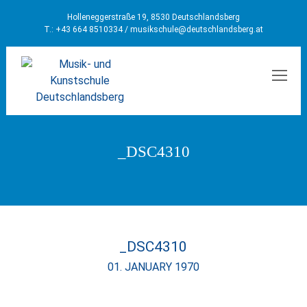
Holleneggerstraße 19, 8530 Deutschlandsberg
T.: +43 664 8510334 /
musikschule@deutschlandsberg.at
MEN
_DSC4310
_DSC4310
01. JANUARY 1970