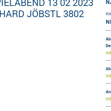
IELABEND 13 02 2023
N
HARD JÖBSTL 3802
Ke
N
Ab
De
me
Ab
me
An
me