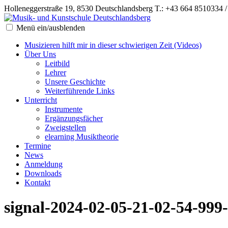
Holleneggerstraße 19, 8530 Deutschlandsberg
T.: +43 664 8510334 
Menü ein/ausblenden
Musizieren hilft mir in dieser schwierigen Zeit (Videos)
Über Uns
Leitbild
Lehrer
Unsere Geschichte
Weiterführende Links
Unterricht
Instrumente
Ergänzungsfächer
Zweigstellen
elearning Musiktheorie
Termine
News
Anmeldung
Downloads
Kontakt
signal-2024-02-05-21-02-54-999