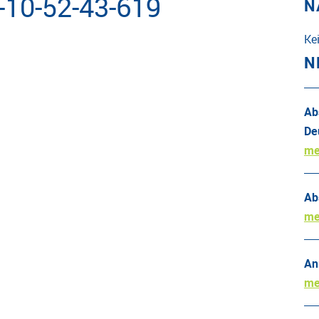
-10-52-43-619
N
Ke
N
Ab
De
me
Ab
me
An
me