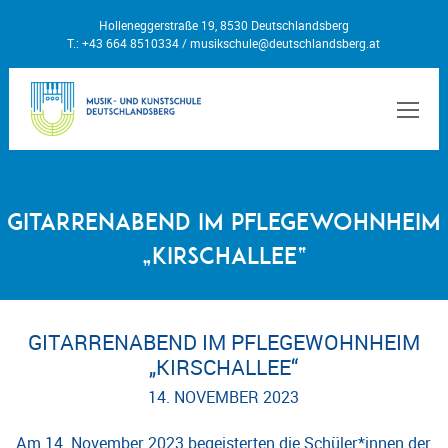
Holleneggerstraße 19, 8530 Deutschlandsberg
T.: +43 664 8510334 /
musikschule@deutschlandsberg.at
MEN
Gitarrenabend im Pflegewohnheim
„Kirschallee“
GITARRENABEND IM PFLEGEWOHNHEIM
„KIRSCHALLEE“
14. NOVEMBER 2023
Am 14. November 2023 begeisterten die Schüler*innen der