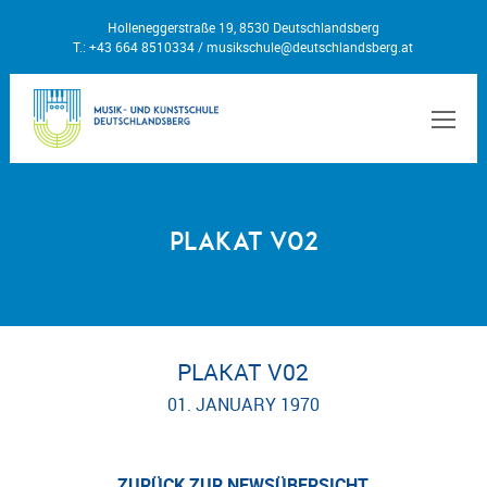
Holleneggerstraße 19, 8530 Deutschlandsberg
T.: +43 664 8510334 /
musikschule@deutschlandsberg.at
MEN
Plakat v02
PLAKAT V02
01. JANUARY 1970
ZURÜCK ZUR NEWSÜBERSICHT