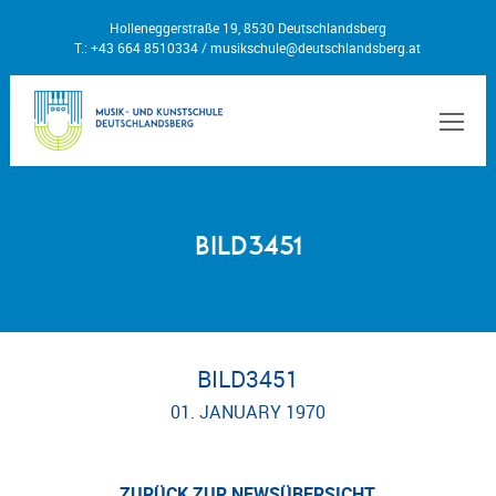
Holleneggerstraße 19, 8530 Deutschlandsberg
T.: +43 664 8510334 /
musikschule@deutschlandsberg.at
MEN
BILD3451
BILD3451
01. JANUARY 1970
ZURÜCK ZUR NEWSÜBERSICHT