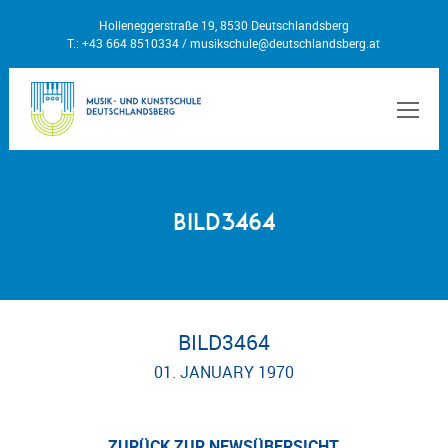
Holleneggerstraße 19, 8530 Deutschlandsberg
T.: +43 664 8510334 /
musikschule@deutschlandsberg.at
MEN
BILD3464
BILD3464
01. JANUARY 1970
ZURÜCK ZUR NEWSÜBERSICHT