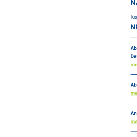
N
Ke
N
Ab
De
me
Ab
me
An
me