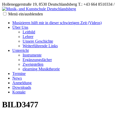
Holleneggerstraße 19, 8530 Deutschlandsberg
T.: +43 664 8510334 
Menü ein/ausblenden
Musizieren hilft mir in dieser schwierigen Zeit (Videos)
Über Uns
Leitbild
Lehrer
Unsere Geschichte
Weiterführende Links
Unterricht
Instrumente
Ergänzungsfächer
Zweigstellen
elearning Musiktheorie
Termine
News
Anmeldung
Downloads
Kontakt
BILD3477