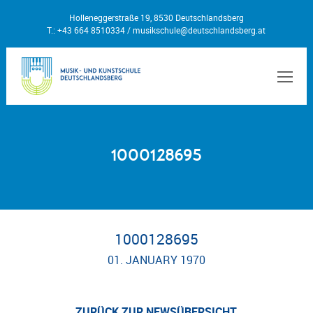
Holleneggerstraße 19, 8530 Deutschlandsberg
T.: +43 664 8510334 /
musikschule@deutschlandsberg.at
MEN
1000128695
1000128695
01. JANUARY 1970
ZURÜCK ZUR NEWSÜBERSICHT