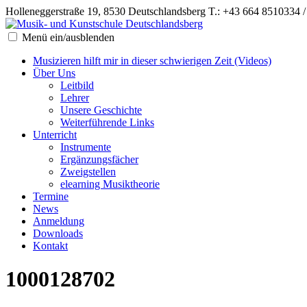
Holleneggerstraße 19, 8530 Deutschlandsberg
T.: +43 664 8510334 
Menü ein/ausblenden
Musizieren hilft mir in dieser schwierigen Zeit (Videos)
Über Uns
Leitbild
Lehrer
Unsere Geschichte
Weiterführende Links
Unterricht
Instrumente
Ergänzungsfächer
Zweigstellen
elearning Musiktheorie
Termine
News
Anmeldung
Downloads
Kontakt
1000128702