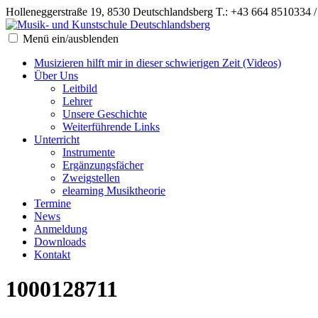
Holleneggerstraße 19, 8530 Deutschlandsberg
T.: +43 664 8510334 
Menü ein/ausblenden
Musizieren hilft mir in dieser schwierigen Zeit (Videos)
Über Uns
Leitbild
Lehrer
Unsere Geschichte
Weiterführende Links
Unterricht
Instrumente
Ergänzungsfächer
Zweigstellen
elearning Musiktheorie
Termine
News
Anmeldung
Downloads
Kontakt
1000128711